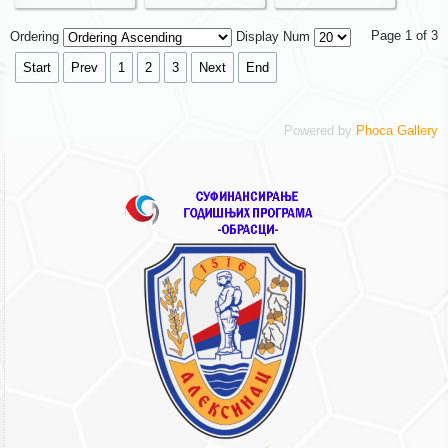
Page 1 of 3
Ordering
Display Num
Start
Prev
1
2
3
Next
End
Powered by
Phoca Gallery